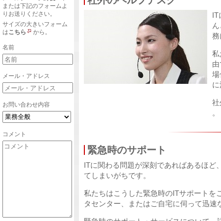
社外のヘルプデスク
または下記のフォームよ
りお送りください。
I
サイズの大きいフォーム
ん
は
こちら
から。
務
名前
私
由
場
メール・アドレス
に
社
お問い合わせ内容
。
コメント
緊急時のサポート
ITに関わる問題が深刻であればあるほど
てしまいがちです。
私たちはこうした緊急時のITサポートを
タセンター、またはご自宅に伺って迅速