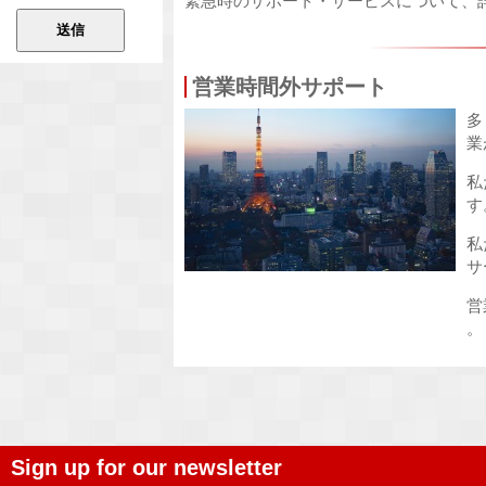
緊急時のサポート・サービスについて、
営業時間外サポート
多
業
私
す
私
サ
営
。
Sign up for our newsletter