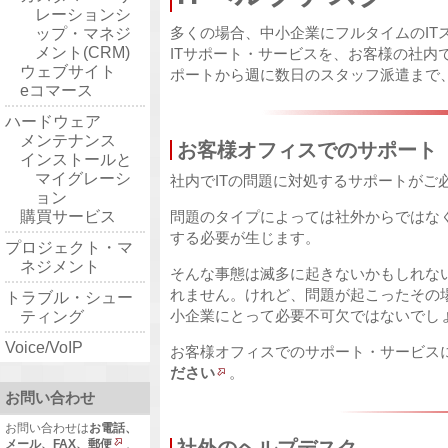
レーションシ
多くの場合、中小企業にフルタイムのI
ップ・マネジ
メント(CRM)
ITサポート・サービスを、お客様の社
ウェブサイト
ポートから週に数日のスタッフ派遣まで
eコマース
ハードウェア
メンテナンス
お客様オフィスでのサポート
インストールと
マイグレーシ
社内でITの問題に対処するサポートがご
ョン
購買サービス
問題のタイプによっては社外からではな
する必要が生じます。
プロジェクト・マ
ネジメント
そんな事態は滅多に起きないかもしれな
れません。けれど、問題が起こったその
トラブル・シュー
小企業にとって必要不可欠ではないでし
ティング
Voice/VoIP
お客様オフィスでのサポート・サービス
ださい
。
お問い合わせ
お問い合わせは
お電話、
メール、FAX、郵便
、