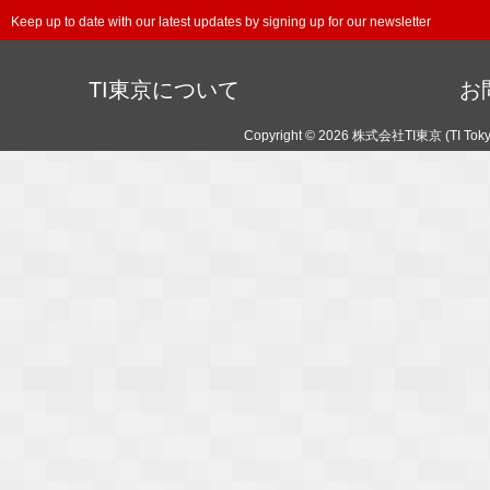
Keep up to date with our latest updates by signing up for our newsletter
TI東京について
お
Copyright © 2026 株式会社TI東京 (TI Toky