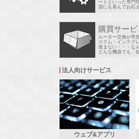
ートといった専門
望にも喜んでお応
ハード
ー
購買サービ
ルーター交換が早
ステム・インテグ
進まない・・・な
どんな機器でも、
法人向けサービス
ウェブ&アプリ