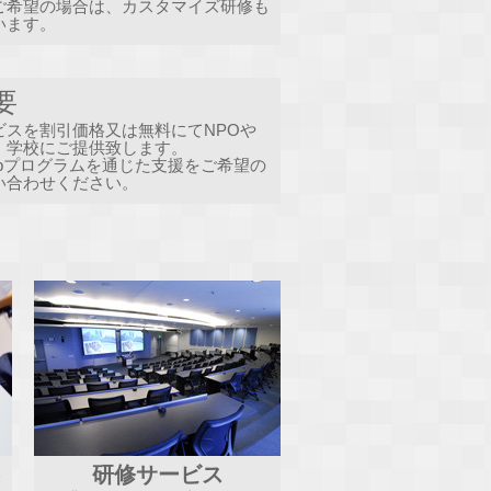
ご希望の場合は、カスタマイズ研修も
います。
んか？
う。
要
ビスを割引価格又は無料にてNPOや
、学校にご提供致します。
o Helpプログラムを通じた支援をご希望の
い合わせください。
ト
研修サービス