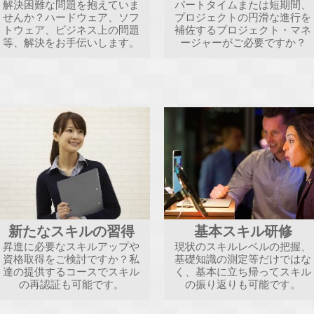
解決困難な問題を抱えていま
パートタイムまたは短期間、
せんか？ハードウェア、ソフ
プロジェクトの円滑な進行を
トウェア、ビジネス上の問題
補佐するプロジェクト・マネ
等、解決をお手伝いします。
ージャーがご必要ですか？
新たなスキルの習得
基本スキル研修
昇進に必要なスキルアップや
現状のスキルレベルの把握、
資格取得をご検討ですか？私
基礎知識の測定等だけではな
達の提供するコースでスキル
く、基本に立ち帰ってスキル
の再認証も可能です。
の振り返りも可能です。