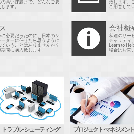
性の高い課題まで、どんなご要
致します。
えします。
ご用意して
研修サービス
購買サービス
会社概要
ウェアやソフトウェアを買う時に、お金と時間の節約をしませ
本を読む？プロフェッショナルから新しいスキルを学びましょ
TI東京についてご説明します
ス
会社概
急に必要だったのに、日本のシ
私達のサー
レーターに任せたら思うように
チャリティ
んていうことはありませんか？
Learn t
短期間に購入致します。
場合はお問
トラブル･シューティング
プロジェクト･マネジメン