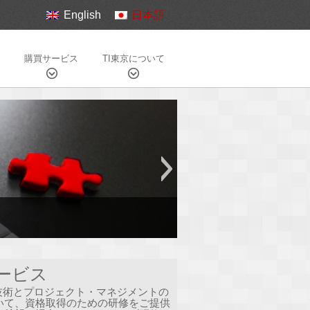
English
日本語
購買サービス
TI東京について
ービス
は技術とプロジェクト・マネジメントの
いて、資格取得のための研修をご提供