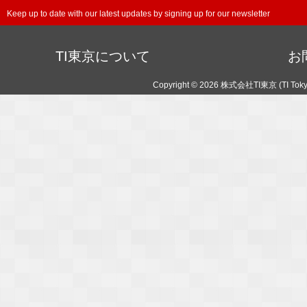
Keep up to date with our latest updates by signing up for our newsletter
TI東京について
お
Copyright © 2026 株式会社TI東京 (TI Toky