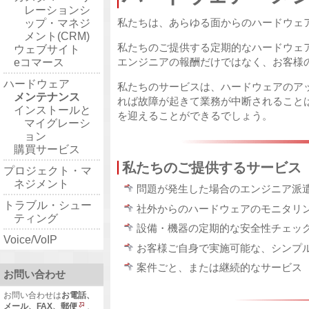
レーションシ
私たちは、あらゆる面からのハードウェ
ップ・マネジ
メント(CRM)
私たちのご提供する定期的なハードウェ
ウェブサイト
エンジニアの報酬だけではなく、お客様
eコマース
ハードウェア
私たちのサービスは、ハードウェアのア
メンテナンス
れば故障が起きて業務が中断されること
インストールと
を迎えることができるでしょう。
マイグレーシ
ョン
購買サービス
私たちのご提供するサービス
プロジェクト・マ
ネジメント
問題が発生した場合のエンジニア派
トラブル・シュー
社外からのハードウェアのモニタリ
ティング
設備・機器の定期的な安全性チェッ
Voice/VoIP
お客様ご自身で実施可能な、シンプ
案件ごと、または継続的なサービス
お問い合わせ
お問い合わせは
お電話、
メール、FAX、郵便
、