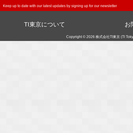
Keep up to date with our latest updates by signing up for our newsletter
TI東京について
お
Copyright © 2026 株式会社TI東京 (TI Toky