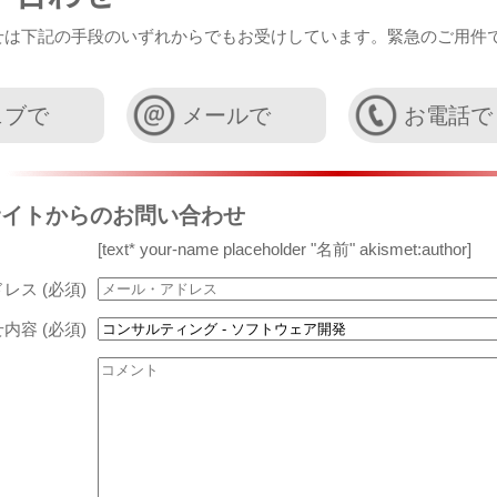
せは下記の手段のいずれからでもお受けしています。緊急のご用件
ェブで
メールで
お電話で
サイトからのお問い合わせ
[text* your-name placeholder "名前" akismet:author]
レス (必須)
内容 (必須)